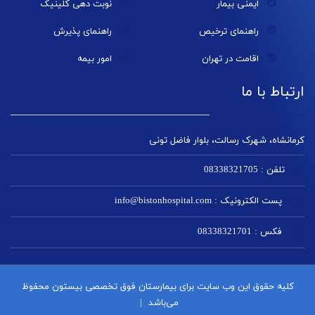
ایمنی بیمار
نوبت دهی کلینیک
راهنمای ترخیص
راهنمای پذیرش
اقامت در تهران
امور بیمه
ارتباط با ما
کرمانشاه، شهرک رسالت، بلوار فاضل تونی
تلفن : 08338321705
پست الکترونیک : info@bistonhospital.com
فکس : 08338321701
کلیه حقوق این وب سایت برای بیمارستان فوق تخصصی بیستون محفوظ
می‌باشد
|