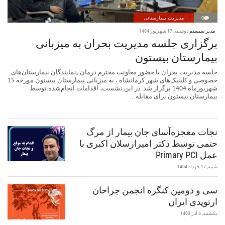
0
مدیریت بیمارستانی
مدیر سیستم
دوشنبه, 17 شهریور 1404
برگزاری جلسه مدیریت بحران به میزبانی
بیمارستان بیستون
جلسه مدیریت بحران با حضور معاونت محترم درمان ٫نمایندگان بیمارستان‌های
خصوصی و کلینیک‌های شهر کرمانشاه ، به میزبانی بیمارستان بیستون مورخه 15
شهریورماه 1404 برگزار شد. در این نشست، اقدامات انجام‌شده توسط
بیمارستان بیستون برای مقابله...
نجات معجزه‌آسای جان بیمار از مرگ
حتمی توسط دکتر امیرارسلان اکبری با
عمل Primary PCI
شنبه, 17 خرداد 1404
سی و دومین کنگره انجمن جراحان
ارتوپدی ایران
يكشنبه, 4 آذر 1403